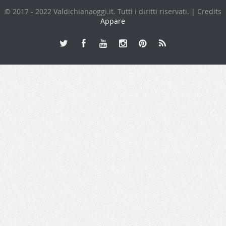
© 2017 - 2022 Valdichianaoggi.it. Tutti i diritti riservati. | Credits
Appare