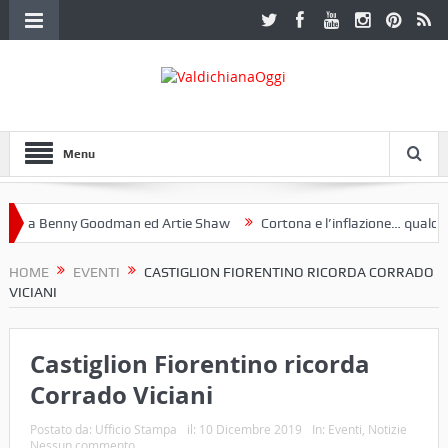
Menu
 a Benny Goodman ed Artie Shaw
Cortona e l’inflazione… qualche d
otoclub Etruria. Una mostra a Palazzo Ferretti a Cortona e un libro
HOME
EVENTI
CASTIGLION FIORENTINO RICORDA CORRADO
VICIANI
Castiglion Fiorentino ricorda
Corrado Viciani
Postato da:
Ufficio Stampa
il:
10 Dicembre 2019
In:
Eventi
,
Notizie
Nessun commento