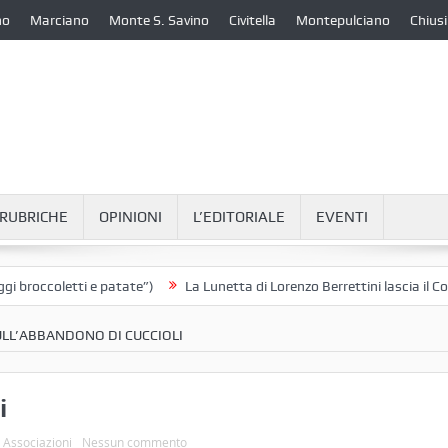
no
Marciano
Monte S. Savino
Civitella
Montepulciano
Chiusi
RUBRICHE
OPINIONI
L’EDITORIALE
EVENTI
coletti e patate”)
La Lunetta di Lorenzo Berrettini lascia il Convento 
ULL’ABBANDONO DI CUCCIOLI
i
e Associazioni
Nessun commento