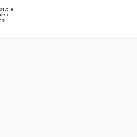
017: la
er i
nni