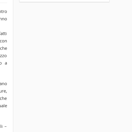
ntro
anno
atti
 con
 che
ezzo
do a
vano
ure,
 che
uale
li –