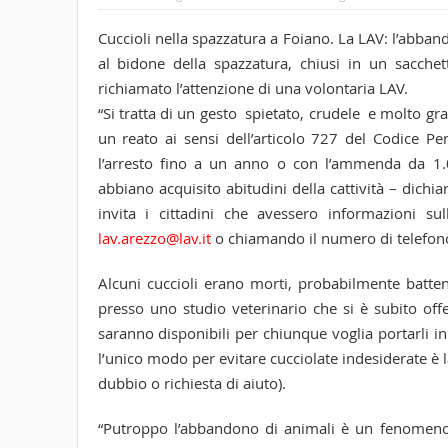
Cuccioli nella spazzatura a Foiano. La LAV: l’abban
al bidone della spazzatura, chiusi in un sacche
richiamato l’attenzione di una volontaria LAV.
“Si tratta di un gesto spietato, crudele e molto gr
un reato ai sensi dell’articolo 727 del Codice 
l’arresto fino a un anno o con l’ammenda da 1
abbiano acquisito abitudini della cattività – dichia
invita i cittadini che avessero informazioni su
lav.arezzo@lav.it
o chiamando il numero di telefo
Alcuni cuccioli erano morti, probabilmente batten
presso uno studio veterinario che si è subito offe
saranno disponibili per chiunque voglia portarli in
l’unico modo per evitare cucciolate indesiderate è l
dubbio o richiesta di aiuto).
“Putroppo l’abbandono di animali è un fenomeno 