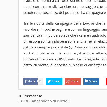
tratta di un tema a cui forse siamo un po’ abituati.
quasi come normali. Lanciare un messaggio che sapp
scuotere la coscienza del pubblico. La campagna è s
Tra le novità della campagna della LAV, anche la m
ricordare, in poche pagine e con un linguaggio sempl
zampe. La miniguida spiega che i cani e i gatti adot
di responsabilità indispensabile anche nella relazi
gattile è sempre preferibile (gli Animali non andr
anche in vacanza. La loro registrazione all’ana
dell’identificazione dell’animale. La miniguida, ino
gatto, di morso, di decesso o in caso di emergenz
Share
Tweet
Share
Share
0
Precedente
LAV sull’abbandono di cuccioli