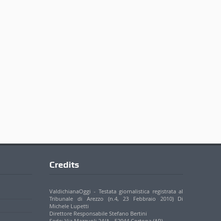
Credits
ValdichianaOggi - Testata giornalistica registrata al
Tribunale di Arezzo (n.4, 23 Febbraio 2010) Di
Michele Lupetti
Direttore Responsabile Stefano Bertini
Sede: Via Mazzuoli 24/A - 52044 Cortona (AR)