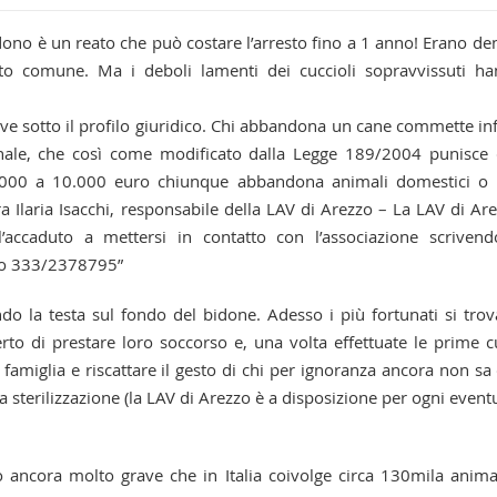
dono è un reato che può costare l’arresto fino a 1 anno! Erano de
tto comune. Ma i deboli lamenti dei cuccioli sopravvissuti h
ave sotto il profilo giuridico. Chi abbandona un cane commette inf
Penale, che così come modificato dalla Legge 189/2004 punisce
.000 a 10.000 euro chiunque abbandona animali domestici o
ra Ilaria Isacchi, responsabile della LAV di Arezzo – La LAV di Ar
ll’accaduto a mettersi in contatto con l’associazione scriven
no 333/2378795”
do la testa sul fondo del bidone. Adesso i più fortunati si tro
rto di prestare loro soccorso e, una volta effettuate le prime c
 famiglia e riscattare il gesto di chi per ignoranza ancora non sa
a sterilizzazione (la LAV di Arezzo è a disposizione per ogni event
ancora molto grave che in Italia coivolge circa 130mila anima