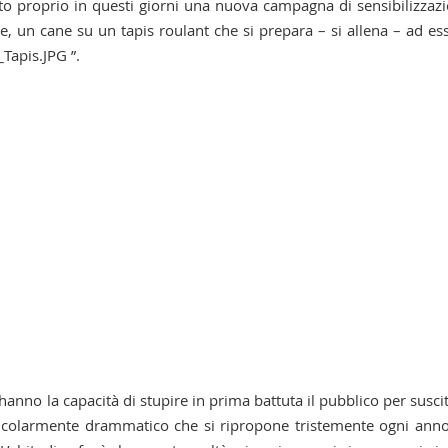
iato proprio in questi giorni una nuova campagna di sensibilizzaz
 un cane su un tapis roulant che si prepara – si allena – ad es
apis.JPG ”.
nno la capacità di stupire in prima battuta il pubblico per susci
icolarmente drammatico che si ripropone tristemente ogni anno