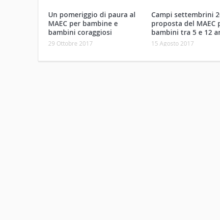
Un pomeriggio di paura al
Campi settembrini 2
MAEC per bambine e
proposta del MAEC p
bambini coraggiosi
bambini tra 5 e 12 a
29 Ottobre 2017
15 Agosto 2017