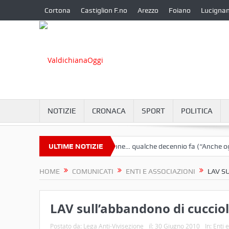
Cortona
Castiglion F.no
Arezzo
Foiano
Lucigna
NOTIZIE
CRONACA
SPORT
POLITICA
 Shaw
Cortona e l’inflazione… qualche decennio fa (“Anche oggi broc
ULTIME NOTIZIE
HOME
COMUNICATI
ENTI E ASSOCIAZIONI
LAV S
LAV sull’abbandono di cucciol
Postato da:
Lega Anti-Vivisezione
il:
30 Giugno 2010
In:
Enti 