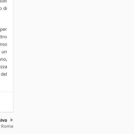
suti
o di
 per
ttro
enso
o un
ano,
ezza
 del
sivo
s Roma