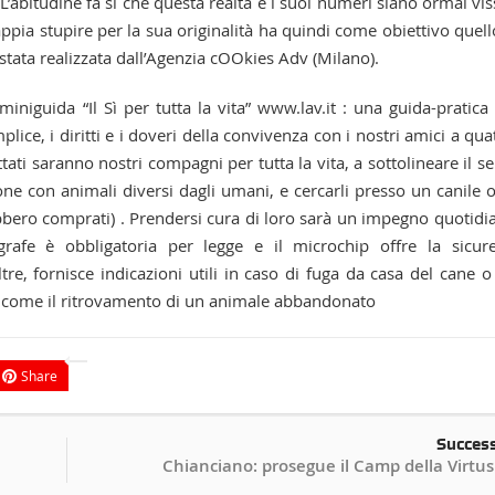
 L’abitudine fa sì che questa realtà e i suoi numeri siano ormai vis
ia stupire per la sua originalità ha quindi come obiettivo quell
tata realizzata dall’Agenzia cOOkies Adv (Milano).
iniguida “Il Sì per tutta la vita” www.lav.it : una guida-pratica
ice, i diritti e i doveri della convivenza con i nostri amici a qua
tati saranno nostri compagni per tutta la vita, a sottolineare il s
one con animali diversi dagli umani, e cercarli presso un canile 
ebbero comprati) . Prendersi cura di loro sarà un impegno quotidi
grafe è obbligatoria per legge e il microchip offre la sicur
ltre, fornisce indicazioni utili in caso di fuga da casa del cane o
e come il ritrovamento di un animale abbandonato
Share
Succes
Chianciano: prosegue il Camp della Virtu