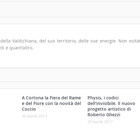
io della Valdichiana, del suo territorio, delle sue energie. Non esita
ti e quant'altro.
A Cortona la Fiera del Rame
Physis, i codici
e del Fiore con la novità del
dell’invisibile. Il nuovo
Coccio
progetto artistico di
Roberto Ghezzi
30 Aprile 2017
29 Aprile 2017