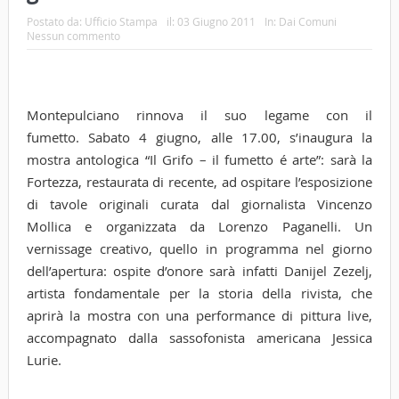
Postato da:
Ufficio Stampa
il:
03 Giugno 2011
In:
Dai Comuni
Nessun commento
Montepulciano rinnova il suo legame con il
fumetto. Sabato 4 giugno, alle 17.00, s’inaugura la
mostra antologica “Il Grifo – il fumetto é arte”: sarà la
Fortezza, restaurata di recente, ad ospitare l’esposizione
di tavole originali curata dal giornalista Vincenzo
Mollica e organizzata da Lorenzo Paganelli. Un
vernissage creativo, quello in programma nel giorno
dell’apertura: ospite d’onore sarà infatti Danijel Zezelj,
artista fondamentale per la storia della rivista, che
aprirà la mostra con una performance di pittura live,
accompagnato dalla sassofonista americana Jessica
Lurie.