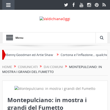
Menu
Benny Goodman ed Artie Shaw
Cortona e l’inflazione… qualche dece
club Etruria. Una mostra a Palazzo Ferretti a Cortona e un libro
HOME
COMUNICATI
DAI COMUNI
MONTEPULCIANO: IN
MOSTRA I GRANDI DEL FUMETTO
Montepulciano: in mostra i
grandi del Fumetto