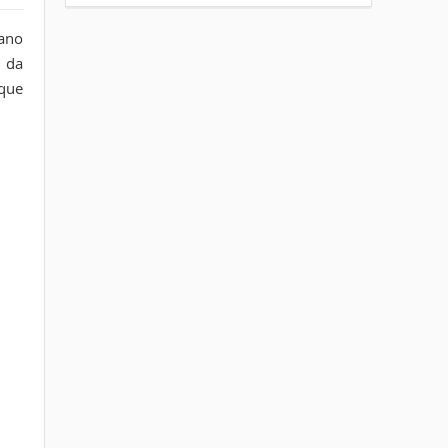
iano
i da
cque