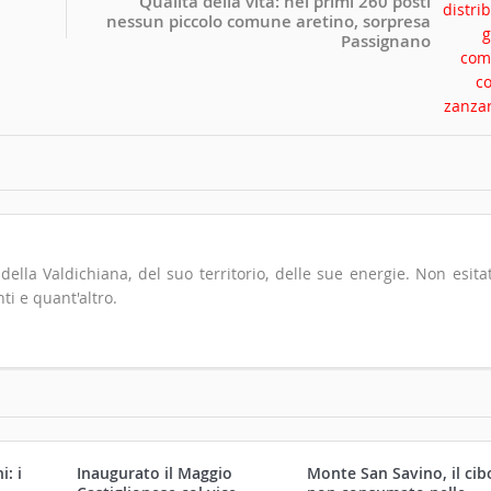
Qualità della vita: nei primi 260 posti
nessun piccolo comune aretino, sorpresa
Passignano
io della Valdichiana, del suo territorio, delle sue energie. Non esita
ti e quant'altro.
: i
Inaugurato il Maggio
Monte San Savino, il cib