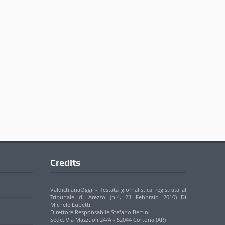
Credits
ValdichianaOggi - Testata giornalistica registrata al
Tribunale di Arezzo (n.4, 23 Febbraio 2010) Di
Michele Lupetti
Direttore Responsabile Stefano Bertini
Sede: Via Mazzuoli 24/A - 52044 Cortona (AR)