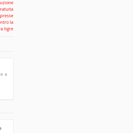
te a
o