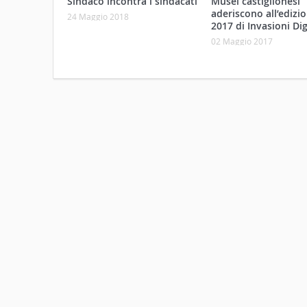
Sindaco incontra i sindacati
Musei castiglionesi
aderiscono all’edizi
24 Maggio 2018
2017 di Invasioni Dig
02 Maggio 2017