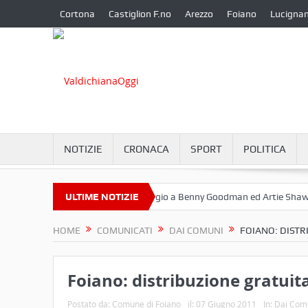
Cortona
Castiglion F.no
Arezzo
Foiano
Lucigna
NOTIZIE
CRONACA
SPORT
POLITICA
ttembre a Camucia?
ULTIME NOTIZIE
Omaggio a Benny Goodman ed Artie Shaw
C
HOME
COMUNICATI
DAI COMUNI
FOIANO: DISTR
Foiano: distribuzione gratuit
Postato da:
Comune di Foiano
il:
07 Giugno 2011
In:
Dai Com