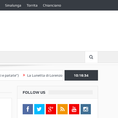
Sinalunga
Torrita
Chianciano
ate”)
La Lunetta di Lorenzo Berrettini lascia il Convento di S. Chiara 
10:16:35
FOLLOW US