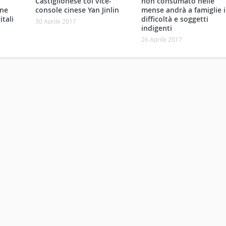
Castiglionese col vice-
non consumato nelle
one
console cinese Yan Jinlin
mense andrà a famiglie 
itali
difficoltà e soggetti
30 Aprile 2017
indigenti
26 Aprile 2017