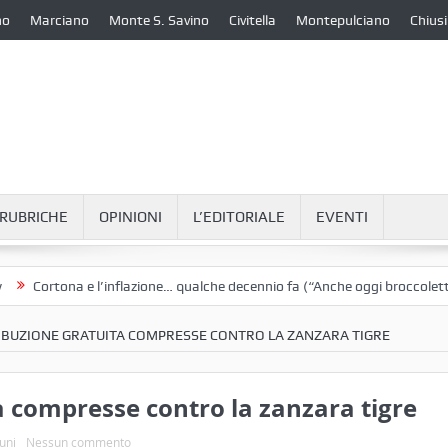
no
Marciano
Monte S. Savino
Civitella
Montepulciano
Chiusi
RUBRICHE
OPINIONI
L’EDITORIALE
EVENTI
ortona e l’inflazione… qualche decennio fa (“Anche oggi broccoletti e pat
IBUZIONE GRATUITA COMPRESSE CONTRO LA ZANZARA TIGRE
a compresse contro la zanzara tigre
uni
Nessun commento