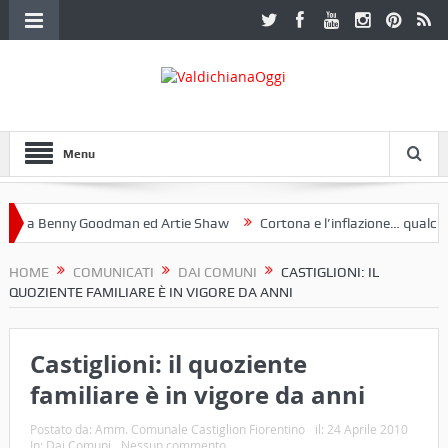
Menu
 a Benny Goodman ed Artie Shaw
Cortona e l’inflazione… qualche de
otoclub Etruria. Una mostra a Palazzo Ferretti a Cortona e un libro
HOME
COMUNICATI
DAI COMUNI
CASTIGLIONI: IL
QUOZIENTE FAMILIARE È IN VIGORE DA ANNI
Castiglioni: il quoziente
familiare è in vigore da anni
Postato da:
Amm. Comunale Castiglion Fiorentino
il:
24 Aprile 2010
In:
Dai Comuni
Nessun commento