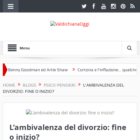
Menu
Benny Goodman ed Artie Shaw
Cortona e l’inflazione… qualche dece
oclub Etruria. Una mostra a Palazzo Ferretti a Cortona e un libro
HOME
BLOGS
PSICO-PENSIERI
L’AMBIVALENZA DEL
DIVORZIO: FINE O INIZIO?
L’ambivalenza del divorzio: fine
o inizio?