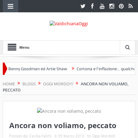
Menu
Benny Goodman ed Artie Shaw
Cortona e l’inflazione… qualche dece
oclub Etruria. Una mostra a Palazzo Ferretti a Cortona e un libro
HOME
BLOGS
OGGI MORDO!!!
ANCORA NON VOLIAMO,
PECCATO
Ancora non voliamo, peccato
Postato da:
Cecilia Falchi
il:
05 Marzo 2013
In:
Oggi Mordo!!!