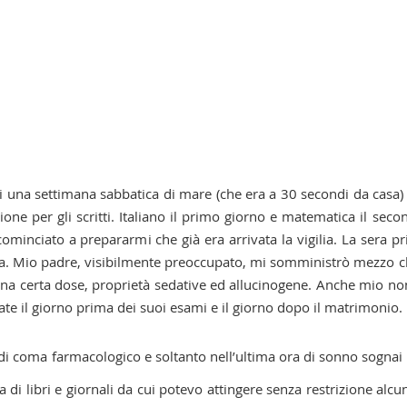
ssi una settimana sabbatica di mare (che era a 30 secondi da casa)
one per gli scritti. Italiano il primo giorno e matematica il seco
ominciato a prepararmi che già era arrivata la vigilia. La sera p
ca. Mio padre, visibilmente preoccupato, mi somministrò mezzo c
 una certa dose, proprietà sedative ed allucinogene. Anche mio n
te il giorno prima dei suoi esami e il giorno dopo il matrimonio.
 di coma farmacologico e soltanto nell’ultima ora di sonno sognai
a di libri e giornali da cui potevo attingere senza restrizione alcu