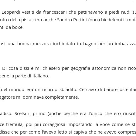
 Leopardi vestiti da francescani che pattinavano a piedi nudi s
ntro della pista c’era anche Sandro Pertini (non chiedetemi il mot
nti da boxe.
imasi una buona mezzora inchiodato in bagno per un imbarazz
a. Di cosa dissi e mi chiesero per geografia astonomica non ric
ne la parte di italiano.
to del mondo era un ricordo sbiadito. Cercavo di barare ostent
 indagatore mi dominava completamente.
diso. Scelsi il primo (anche perché era l’unico che ero riusci
ce tremula, poi più coraggiosa impostando la voce come se st
disse che per come l’avevo letto si capiva che ne avevo compres