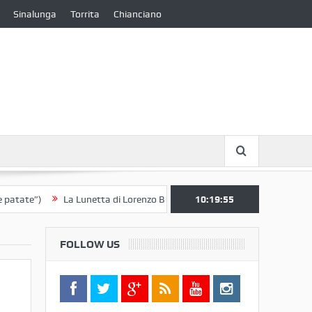
Sinalunga
Torrita
Chianciano
La Lunetta di Lorenzo Berrettini lascia il Convento di S. Chiara per i
10:19:56
FOLLOW US