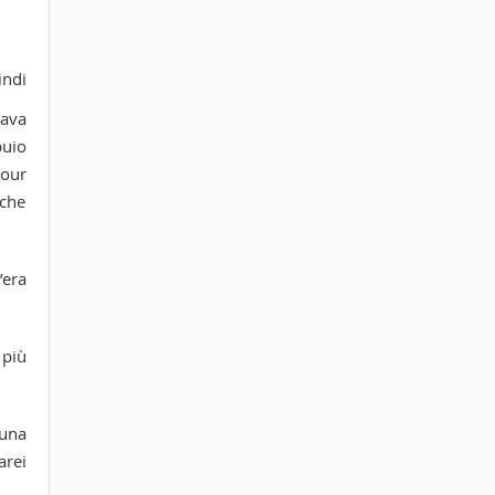
indi
dava
buio
jour
lche
’era
 più
 una
arei