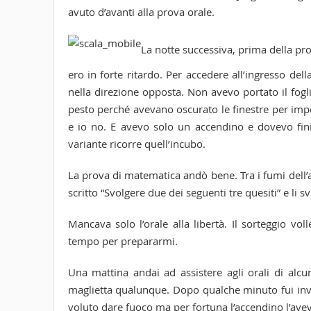
avuto d’avanti alla prova orale.
La notte successiva, prima della pr
ero in forte ritardo. Per accedere all’ingresso d
nella direzione opposta. Non avevo portato il fogli
pesto perché avevano oscurato le finestre per imp
e io no. E avevo solo un accendino e dovevo fin
variante ricorre quell’incubo.
La prova di matematica andò bene. Tra i fumi dell’an
scritto “Svolgere due dei seguenti tre quesiti” e li s
Mancava solo l’orale alla libertà. Il sorteggio vol
tempo per prepararmi.
Una mattina andai ad assistere agli orali di alcu
maglietta qualunque. Dopo qualche minuto fui invi
voluto dare fuoco ma per fortuna l’accendino l’a