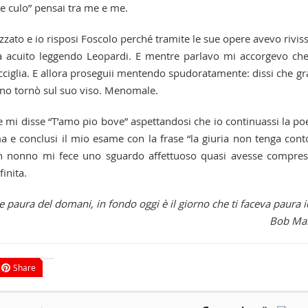
e culo” pensai tra me e me.
zzato e io risposi Foscolo perché tramite le sue opere avevo rivis
era acuito leggendo Leopardi. E mentre parlavo mi accorgevo che
cciglia. E allora proseguii mentendo spudoratamente: dissi che gr
reno tornò sul suo viso. Menomale.
 mi disse “T’amo pio bove” aspettandosi che io continuassi la po
e conclusi il mio esame con la frase “la giuria non tenga cont
 nonno mi fece uno sguardo affettuoso quasi avesse compres
inita.
 paura del domani, in fondo oggi è il giorno che ti faceva paura ie
Bob Mar
Share