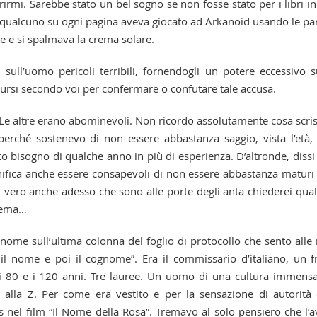
rmi. Sarebbe stato un bel sogno se non fosse stato per i libri in
qualcuno su ogni pagina aveva giocato ad Arkanoid usando le pa
 e si spalmava la crema solare.
ull’uomo pericoli terribili, fornendogli un potere eccessivo s
ursi secondo voi per confermare o confutare tale accusa.
 Le altre erano abominevoli. Non ricordo assolutamente cosa scris
” perché sostenevo di non essere abbastanza saggio, vista l’età,
to bisogno di qualche anno in più di esperienza. D’altronde, dissi
ignifica anche essere consapevoli di non essere abbastanza maturi
il vero anche adesso che sono alle porte degli anta chiederei qua
 tema…
ome sull’ultima colonna del foglio di protocollo che sento alle
 il nome e poi il cognome”. Era il commissario d’italiano, un f
li 80 e i 120 anni. Tre lauree. Un uomo di una cultura immensa
M alla Z. Per come era vestito e per la sensazione di autorità
el film “Il Nome della Rosa”. Tremavo al solo pensiero che l’a