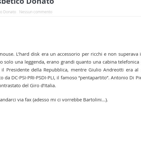
isbetico Donato
ico Donato
Nessun commento
ouse. L’hard disk era un accessorio per ricchi e non superava 
ano solo una leggenda, erano grandi quanto una cabina telefonica 
il Presidente della Repubblica, mentre Giulio Andreotti era al
o da DC-PSI-PRI-PSDI-PLI, il famoso “pentapartito”. Antonio Di Pi
ntrastato del Giro d’Italia.
ndarci via fax (adesso mi ci vorrebbe Bartolini…).