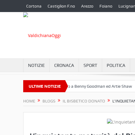
Cortona
Castiglion F.no
Arezzo
Foiano
Lucigna
NOTIZIE
CRONACA
SPORT
POLITICA
bre a Camucia?
ULTIME NOTIZIE
Omaggio a Benny Goodman ed Artie Shaw
Corton
HOME
BLOGS
IL BISBETICO DONATO
L’INQUIETA