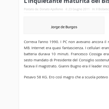
L’inquietante maturità del B
Postato da:
Donato Apollonio
il:
23 Giugno 2011
In:
Il Bisbet
Jorge de Burgos
Correva l’anno 1990. I PC non avevano ancora il m
MB. Internet era quasi fantascienza. I cellulari er
batteria durava 10 minuti. Francesco Cossiga era 
sesto mandato di Presidente del Consiglio sostenut
faceva il magistrato. Gianni Bugno era il leader inco
Pesavo 58 KG. Ero così magro che a scuola potevo a