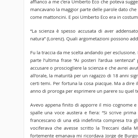
affianco a me c’era Umberto Eco che poteva suggeri
mancavano la maggior parte delle parole dato che 
come mattoncini. E poi Umberto Eco era in costume
“La scienza è spesso accusata di aver addensato s
natura” (Lorenz). Quali argometazioni possono add
Fu la traccia da me scelta andando per esclusione.
parte l’ultima frase “Ai posteri l’ardua sentenza
accusare o prosciogliere la scienza e che avrei avu
all’orale, la maturità per un ragazzo di 18 anni s
certi temi. Per fortuna la cosa piacque. Ma a dire 
anno di proroga per esprimere un parere su quel
Avevo appena finito di apporre il mio cognome e n
spalle una voce austera e fiera: “Si scrive prima
francescano di una età indefinita compresa tra g
vociferava che avesse scritto la Treccani dalla 
fortemente emanava mi ricordava Jorge de Burgos n