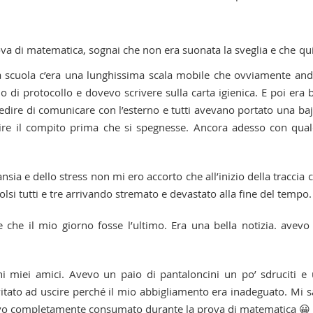
ova di matematica, sognai che non era suonata la sveglia e che qu
ella scuola c’era una lunghissima scala mobile che ovviamente an
o di protocollo e dovevo scrivere sulla carta igienica. E poi era 
edire di comunicare con l’esterno e tutti avevano portato una ba
ire il compito prima che si spegnesse. Ancora adesso con qua
sia e dello stress non mi ero accorto che all’inizio della traccia c
volsi tutti e tre arrivando stremato e devastato alla fine del tempo.
le che il mio giorno fosse l’ultimo. Era una bella notizia. avevo
ni miei amici. Avevo un paio di pantaloncini un po’ sdruciti e
tato ad uscire perché il mio abbigliamento era inadeguato. Mi s
vevo completamente consumato durante la prova di matematica 😀