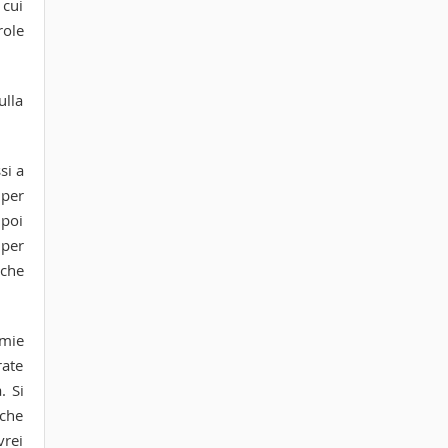
 cui
role
ulla
si a
 per
 poi
 per
lche
 mie
rate
. Si
 che
vrei