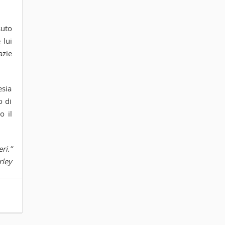
suto
 lui
azie
esia
o di
o il
ri.”
ley