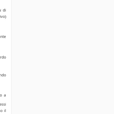
u di
ivo)
ante
ordo
ando
to a
essi
o il