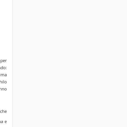
 per
ndo:
rima
hilo
onno
 che
na e