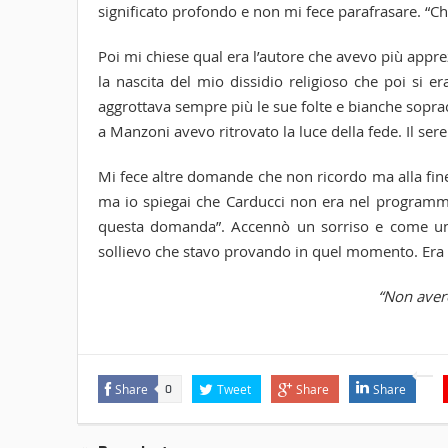
significato profondo e non mi fece parafrasare. “Ch
Poi mi chiese qual era l’autore che avevo più appre
la nascita del mio dissidio religioso che poi si 
aggrottava sempre più le sue folte e bianche sopra
a Manzoni avevo ritrovato la luce della fede. Il se
Mi fece altre domande che non ricordo ma alla fine
ma io spiegai che Carducci non era nel programma 
questa domanda”. Accennò un sorriso e come un
sollievo che stavo provando in quel momento. Era f
“Non avere
Share
Tweet
Share
Share
0