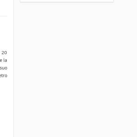
i 20
e la
 suo
etro