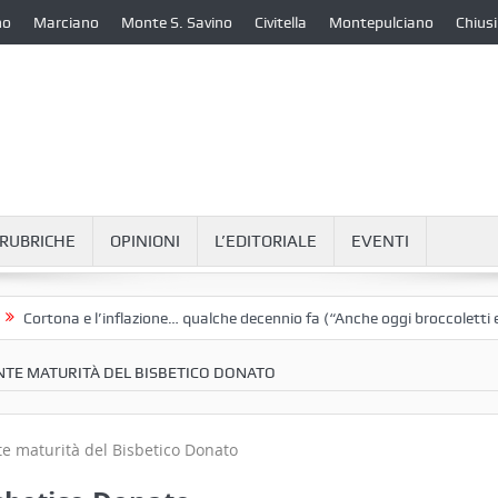
no
Marciano
Monte S. Savino
Civitella
Montepulciano
Chiusi
RUBRICHE
OPINIONI
L’EDITORIALE
EVENTI
a e l’inflazione… qualche decennio fa (“Anche oggi broccoletti e patate”)
NTE MATURITÀ DEL BISBETICO DONATO