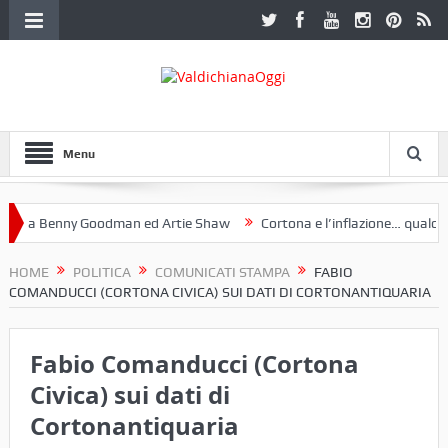
Menu
 a Benny Goodman ed Artie Shaw
Cortona e l’inflazione… qualche d
Fotoclub Etruria. Una mostra a Palazzo Ferretti a Cortona e un libro
HOME
POLITICA
COMUNICATI STAMPA
FABIO
COMANDUCCI (CORTONA CIVICA) SUI DATI DI CORTONANTIQUARIA
Fabio Comanducci (Cortona
Civica) sui dati di
Cortonantiquaria