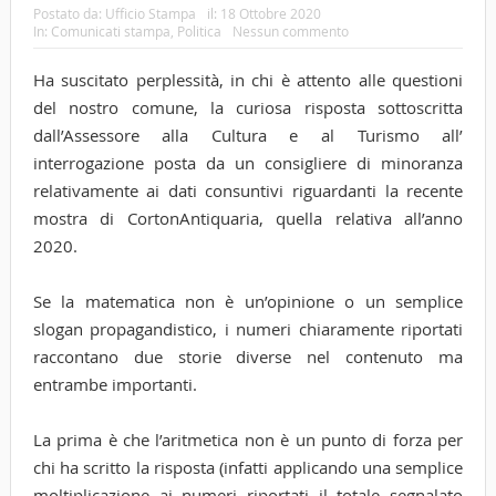
Postato da:
Ufficio Stampa
il:
18 Ottobre 2020
In:
Comunicati stampa
,
Politica
Nessun commento
Ha suscitato perplessità, in chi è attento alle questioni
del nostro comune, la curiosa risposta sottoscritta
dall’Assessore alla Cultura e al Turismo all’
interrogazione posta da un consigliere di minoranza
relativamente ai dati consuntivi riguardanti la recente
mostra di CortonAntiquaria, quella relativa all’anno
2020.
Se la matematica non è un’opinione o un semplice
slogan propagandistico, i numeri chiaramente riportati
raccontano due storie diverse nel contenuto ma
entrambe importanti.
La prima è che l’aritmetica non è un punto di forza per
chi ha scritto la risposta (infatti applicando una semplice
moltiplicazione ai numeri riportati il totale segnalato