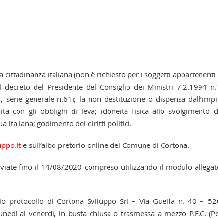
 la cittadinanza italiana (non è richiesto per i soggetti appartenenti 
l decreto del Presidente del Consiglio dei Ministri 7.2.1994 n
4, serie generale n.61); la non destituzione o dispensa dall’imp
à con gli obblighi di leva; idoneità fisica allo svolgimento d
italiana; godimento dei diritti politici.
ppo.it
e sull’albo pretorio online del Comune di Cortona.
iate fino il 14/08/2020 compreso utilizzando il modulo allegat
io protocollo di Cortona Sviluppo Srl – Via Guelfa n. 40 – 5
lunedì al venerdì, in busta chiusa o trasmessa a mezzo P.E.C. (P