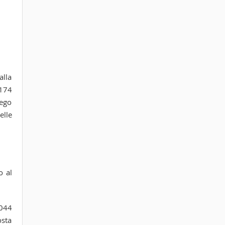
alla
.174
iego
elle
o al
2044
osta