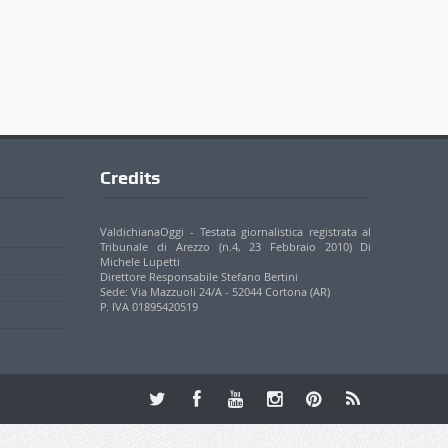
Credits
ValdichianaOggi - Testata giornalistica registrata al
Tribunale di Arezzo (n.4, 23 Febbraio 2010) Di
Michele Lupetti
Direttore Responsabile Stefano Bertini
Sede: Via Mazzuoli 24/A - 52044 Cortona (AR)
P. IVA 01895420519