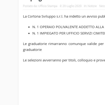
Postato da:
Ufficio Stampa
il:
20 Luglio 2020
In:
Notizie
Nes
La Cortona Sviluppo s.r.l. ha indetto un avviso pub
N. 1 OPERAIO POLIVALENTE ADDETTO ALL
N. 1 IMPIEGATO PER UFFICIO SERVIZI CIMITE
Le graduatorie rimarranno comunque valide per pos
graduatorie
Le selezioni avverranno per titoli, colloquio e prov