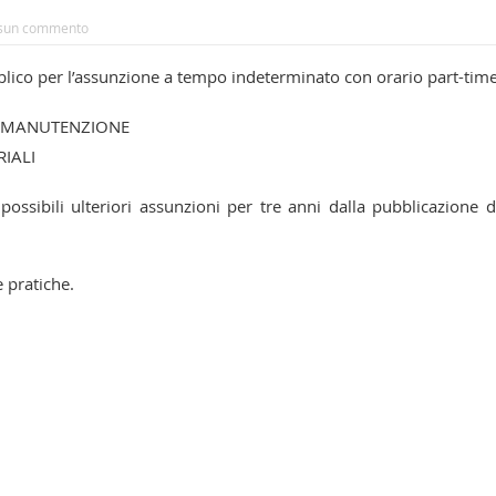
sun commento
blico per l’assunzione a tempo indeterminato con orario part-time
A MANUTENZIONE
RIALI
sibili ulteriori assunzioni per tre anni dalla pubblicazione d
e pratiche.