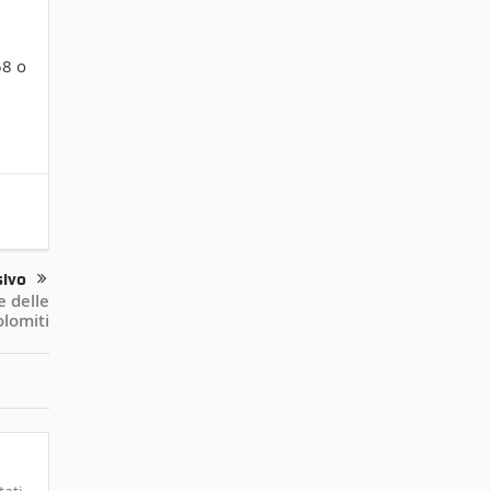
58 o
sivo
 delle
lomiti