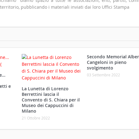
hiamo" diamo spazio a tutte le associazioni, enti, partiti, comit
 territorio, pubblicando i materiali inviati dai loro Uffici Stampa
Secondo Memorial Alber
Cangeloni in pieno
svolgimento
ne…
03 Settembre 2022
etti e
La Lunetta di Lorenzo
Berrettini lascia il
Convento di S. Chiara per il
Museo dei Cappuccini di
Milano
21 Ottobre 2022