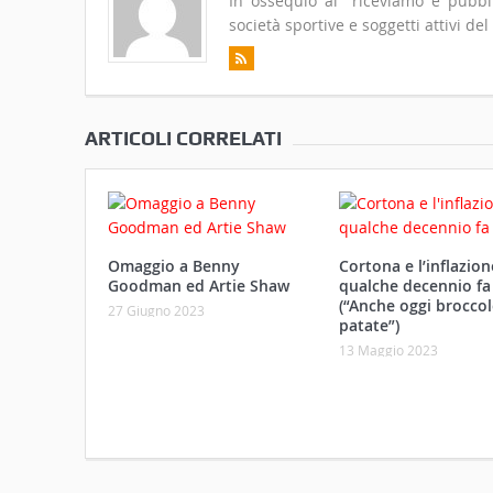
In ossequio al "riceviamo e pubblic
società sportive e soggetti attivi del
ARTICOLI CORRELATI
Omaggio a Benny
Cortona e l’inflazio
Goodman ed Artie Shaw
qualche decennio fa
(“Anche oggi broccol
27 Giugno 2023
patate”)
13 Maggio 2023