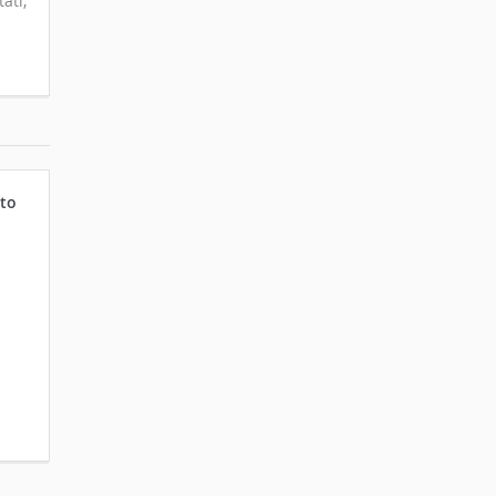
ati,
to