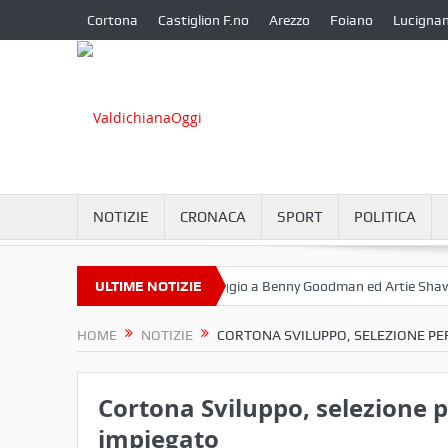
Cortona
Castiglion F.no
Arezzo
Foiano
Lucigna
NOTIZIE
CRONACA
SPORT
POLITICA
ttembre a Camucia?
ULTIME NOTIZIE
Omaggio a Benny Goodman ed Artie Shaw
Co
HOME
NOTIZIE
CORTONA SVILUPPO, SELEZIONE PER
Cortona Sviluppo, selezione p
impiegato