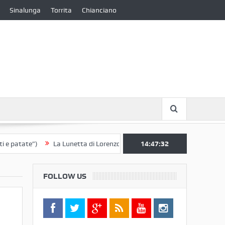
Sinalunga
Torrita
Chianciano
ate”)
La Lunetta di Lorenzo Berrettini lascia il Convento di S. Chiara 
14:47:32
FOLLOW US