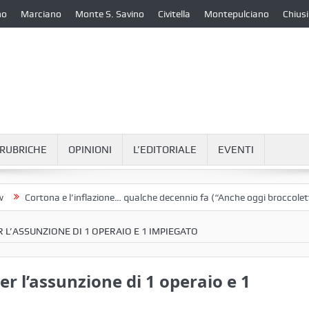
no
Marciano
Monte S. Savino
Civitella
Montepulciano
Chiusi
RUBRICHE
OPINIONI
L’EDITORIALE
EVENTI
rtona e l’inflazione… qualche decennio fa (“Anche oggi broccoletti e pat
 L’ASSUNZIONE DI 1 OPERAIO E 1 IMPIEGATO
er l’assunzione di 1 operaio e 1