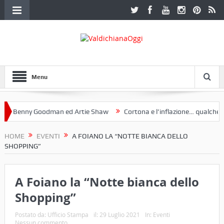
Menu
 Benny Goodman ed Artie Shaw
Cortona e l’inflazione… qualche dece
oclub Etruria. Una mostra a Palazzo Ferretti a Cortona e un libro
HOME
EVENTI
A FOIANO LA “NOTTE BIANCA DELLO
SHOPPING”
A Foiano la “Notte bianca dello
Shopping”
Postato da:
Ufficio Stampa
il:
29 Luglio 2021
In:
Eventi
Nessun commento